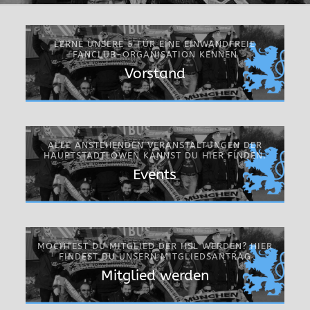
LERNE UNSERE 5 FÜR EINE EINWANDFREIE
FANCLUB-ORGANISATION KENNEN
Vorstand
ALLE ANSTEHENDEN VERANSTALTUNGEN DER
HAUPTSTADTLÖWEN KANNST DU HIER FINDEN.
Events
MÖCHTEST DU MITGLIED DER HSL WERDEN? HIER
FINDEST DU UNSERN MITGLIEDSANTRAG
Mitglied werden