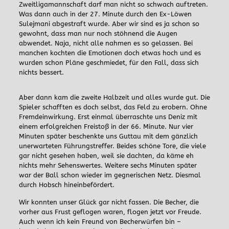
Zweitligamannschaft darf man nicht so schwach auftreten.
Was dann auch in der 27. Minute durch den Ex-Löwen
Sulejmani abgestraft wurde. Aber wir sind es ja schon so
gewohnt, dass man nur noch stöhnend die Augen
abwendet. Naja, nicht alle nahmen es so gelassen. Bei
manchen kochten die Emotionen doch etwas hoch und es
wurden schon Pläne geschmiedet, für den Fall, dass sich
nichts bessert.
Aber dann kam die zweite Halbzeit und alles wurde gut. Die
Spieler schafften es doch selbst, das Feld zu erobern. Ohne
Fremdeinwirkung. Erst einmal überraschte uns Deniz mit
einem erfolgreichen Freistoß in der 66. Minute. Nur vier
Minuten später beschenkte uns Guttau mit dem gänzlich
unerwarteten Führungstreffer. Beides schöne Tore, die viele
gar nicht gesehen haben, weil sie dachten, da käme eh
nichts mehr Sehenswertes. Weitere sechs Minuten später
war der Ball schon wieder im gegnerischen Netz. Diesmal
durch Hobsch hineinbefördert.
Wir konnten unser Glück gar nicht fassen. Die Becher, die
vorher aus Frust geflogen waren, flogen jetzt vor Freude.
Auch wenn ich kein Freund von Becherwürfen bin –