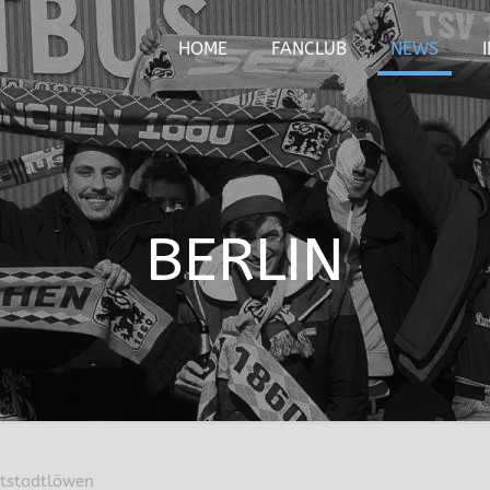
HOME
FANCLUB
NEWS
BERLIN
tstadtlöwen