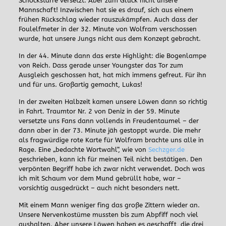
Schockstarre versetzt. Aber zum Glück nicht unsere
Mannschaft! Inzwischen hat sie es drauf, sich aus einem
frühen Rückschlag wieder rauszukämpfen. Auch dass der
Foulelfmeter in der 32. Minute von Wolfram verschossen
wurde, hat unsere Jungs nicht aus dem Konzept gebracht.
In der 44. Minute dann das erste Highlight: die Bogenlampe
von Reich. Dass gerade unser Youngster das Tor zum
Ausgleich geschossen hat, hat mich immens gefreut. Für ihn
und für uns. Großartig gemacht, Lukas!
In der zweiten Halbzeit kamen unsere Löwen dann so richtig
in Fahrt. Traumtor Nr. 2 von Deniz in der 59. Minute
versetzte uns Fans dann vollends in Freudentaumel – der
dann aber in der 73. Minute jäh gestoppt wurde. Die mehr
als fragwürdige rote Karte für Wolfram brachte uns alle in
Rage. Eine „bedachte Wortwahl“, wie von
Sechzger.de
geschrieben, kann ich für meinen Teil nicht bestätigen. Den
verpönten Begriff habe ich zwar nicht verwendet. Doch was
ich mit Schaum vor dem Mund gebrüllt habe, war –
vorsichtig ausgedrückt – auch nicht besonders nett.
Mit einem Mann weniger fing das große Zittern wieder an.
Unsere Nervenkostüme mussten bis zum Abpfiff noch viel
aushalten. Aber unsere Löwen haben es geschafft, die drei