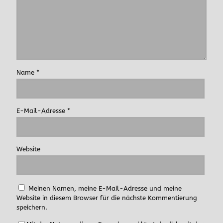
Meinen Namen, meine E-Mail-Adresse und meine
Website in diesem Browser für die nächste Kommentierung
speichern.
Mit der Nutzung dieses Formulars erklärst du dich mit der
Speicherung und Verarbeitung deiner Daten durch diese
Website einverstanden.
Datenschutzerklärung
*
Besuche uns auch auf Social Media.
Schreib uns:
berlin@hauptstadtloewen.de