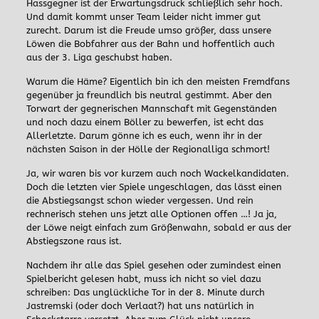
Hassgegner ist der Erwartungsdruck schließlich sehr hoch.
Und damit kommt unser Team leider nicht immer gut
zurecht. Darum ist die Freude umso größer, dass unsere
Löwen die Bobfahrer aus der Bahn und hoffentlich auch
aus der 3. Liga geschubst haben.
Warum die Häme? Eigentlich bin ich den meisten Fremdfans
gegenüber ja freundlich bis neutral gestimmt. Aber den
Torwart der gegnerischen Mannschaft mit Gegenständen
und noch dazu einem Böller zu bewerfen, ist echt das
Allerletzte. Darum gönne ich es euch, wenn ihr in der
nächsten Saison in der Hölle der Regionalliga schmort!
Ja, wir waren bis vor kurzem auch noch Wackelkandidaten.
Doch die letzten vier Spiele ungeschlagen, das lässt einen
die Abstiegsangst schon wieder vergessen. Und rein
rechnerisch stehen uns jetzt alle Optionen offen …! Ja ja,
der Löwe neigt einfach zum Größenwahn, sobald er aus der
Abstiegszone raus ist.
Nachdem ihr alle das Spiel gesehen oder zumindest einen
Spielbericht gelesen habt, muss ich nicht so viel dazu
schreiben: Das unglückliche Tor in der 8. Minute durch
Jastremski (oder doch Verlaat?) hat uns natürlich in