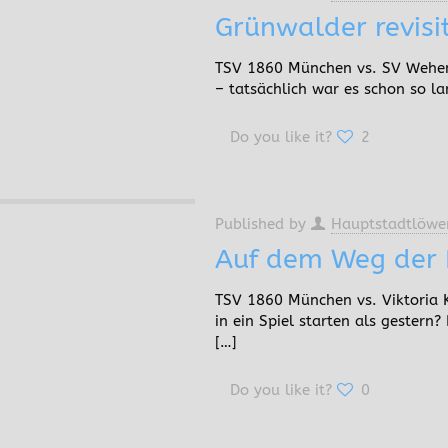
Grünwalder revisi
TSV 1860 München vs. SV Wehen
– tatsächlich war es schon so l
Do you like it?
2
Published by
Hauptstadtlöwe
Auf dem Weg der 
TSV 1860 München vs. Viktoria K
in ein Spiel starten als gester
[…]
Do you like it?
0