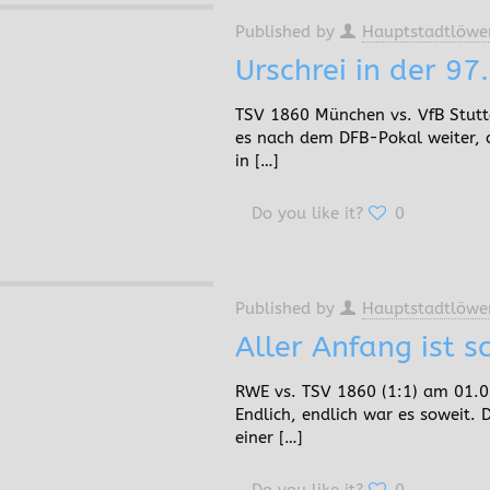
Published by
Hauptstadtlöwe
Urschrei in der 97.
TSV 1860 München vs. VfB Stutt
es nach dem DFB-Pokal weiter, d
in
[…]
Do you like it?
0
Published by
Hauptstadtlöwe
Aller Anfang ist 
RWE vs. TSV 1860 (1:1) am 01.08
Endlich, endlich war es soweit
einer
[…]