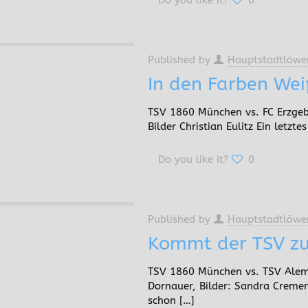
Do you like it?
0
Published by
Hauptstadtlöwe
In den Farben Wei
TSV 1860 München vs. FC Erzgebi
Bilder Christian Eulitz Ein letzt
Do you like it?
0
Published by
Hauptstadtlöwe
Kommt der TSV z
TSV 1860 München vs. TSV Alema
Dornauer, Bilder: Sandra Cremer 
schon
[…]