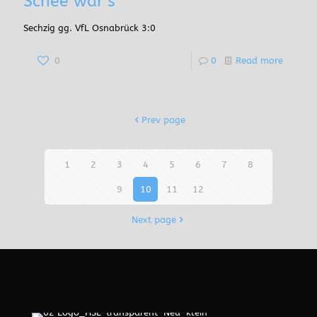
Schee war‘s
Sechzig gg. VfL Osnabrück 3:0
0
0
Read more
Prev page
1
2
3
4
5
6
7
8
9
10
11
12
Next page